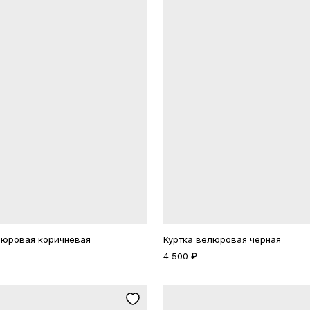
Повторите пароль
Сохранить
политикой
конфиденциальности
офертой
люровая коричневая
Куртка велюровая черная
4 500 ₽