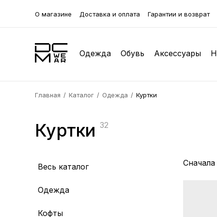
О магазине
Доставка и оплата
Гарантии и возврат
Одежда
Обувь
Аксессуары
Н
Главная
Каталог
Одежда
Куртки
Кофты
Зимняя обувь
Бейсболки
Футболк
Лоферы
Клатчи 
Джоггеры
Туфли
Браслеты
Куртки
Классич
Кроссов
Нижнее 
32
Жилетки
Галстуки
Куртки
Очки
Сначала
Весь каталог
Пуховики
Бабочки
Пальто
Ремни
Рубашки
Платочки
Одежда
Пиджак
Сумки и
Кофты